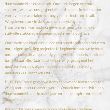
duurzaamheid en creativiteit. Onze reis begon met onze
k
a
p
spuiterij, waar we ons gespecialiseerd hebben in het spuiten
m
van diverse materialen met oog voor perfectie en detail.
We geloven sterk in de kracht van upcycling: het
transformeren van oude, ongewenste items naar unieke,
stijlvolle stukken die opnieuw schitteren in jouw huis.
Onze webshop biedt niet alleen een breed scala aan producten
om je eigen upcycling projecten te beginnen, maar we hebben
ook een collectie van prachtig geüpcyclede meubels die direct
beschikbaar zijn. Daarnaast helpen we je graag met het
upcyclen van jouw eigen meubels en objecten, volledig
aangepast aan jouw wensen.
Bij LC Pro Colour geven we items een tweede leven en dragen
we bij aan een duurzamere wereld. Ontdek hoe creativiteit en
duurzaamheid hand in hand gaan en laat je inspireren door de
mogelijkheden.
Welkom bij onze community van bewuste en creatieve