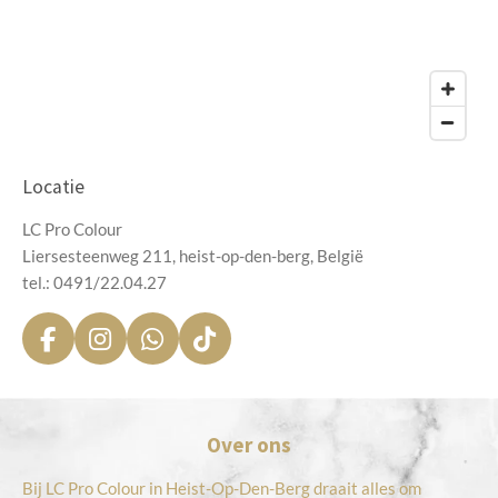
Locatie
LC Pro Colour
Liersesteenweg 211, heist-op-den-berg, België
tel.: 0491/22.04.27
F
I
W
T
a
n
h
i
c
s
a
k
e
t
t
T
Over ons
b
a
s
o
o
g
A
k
Bij LC Pro Colour in Heist-Op-Den-Berg draait alles om
o
r
p