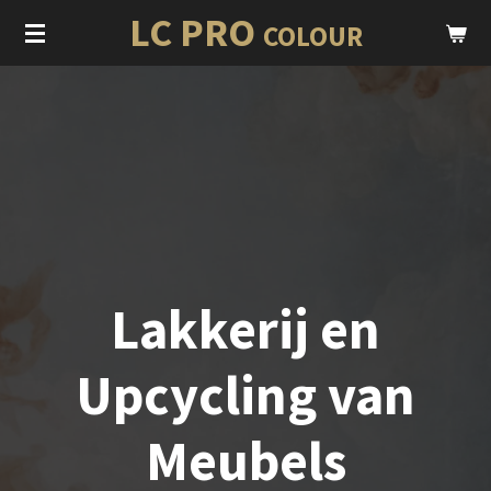
LC PRO
Ga
COLOUR
direct
naar
de
hoofdinhoud
Lakkerij en
Upcycling van
Meubels