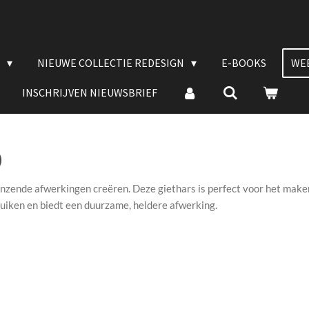
E
NIEUWE COLLECTIE REDESIGN
E-BOOKS
WE
INSCHRIJVEN NIEUWSBRIEF
)
lanzende afwerkingen creëren. Deze giethars is perfect voor het mak
ruiken en biedt een duurzame, heldere afwerking.