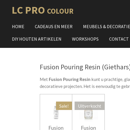
Ga
LC PRO
COLOUR
direct
naar
HOME
CADEAUS EN MEER
MEUBELS & DECORATI
de
hoofdinhoud
DIY HOUTEN ARTIKELEN
WORKSHOPS
CONTACT
Fusion Pouring Resin (Giethars
Met
Fusion Pouring Resin
kunt u prachtige, g
decoratieve projecten. Het is eenvoudig te geb
Sale!
Uitverkocht
Fusion
Fusion