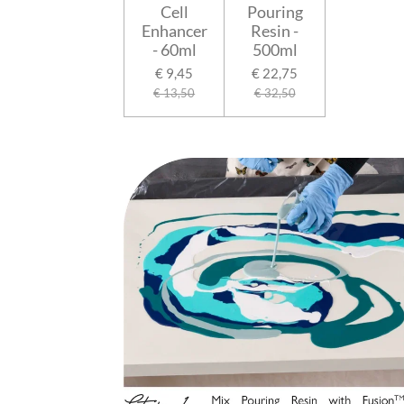
Cell
Pouring
Enhancer
Resin -
- 60ml
500ml
€ 9,45
€ 22,75
€ 13,50
€ 32,50