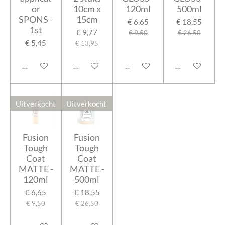
or
10cm x
120ml
500ml
SPONS -
15cm
€ 6,65
€ 18,55
1st
€ 9,77
€ 9,50
€ 26,50
€ 5,45
€ 13,95
Houd mij op de hoogte
Houd mij op de hoogte
In winkelwagen
Houd mij op de
Uitverkocht
Uitverkocht
Fusion
Fusion
Tough
Tough
Coat
Coat
MATTE -
MATTE -
120ml
500ml
€ 6,65
€ 18,55
€ 9,50
€ 26,50