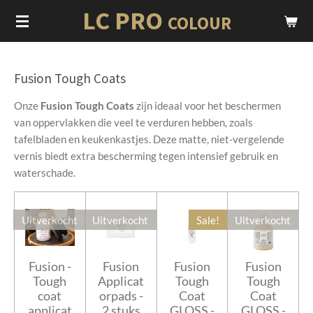
LC PRO
Ga
COLOUR
direct
naar
de
Fusion Tough Coats
hoofdinhoud
Onze
Fusion Tough Coats
zijn ideaal voor het beschermen
van oppervlakken die veel te verduren hebben, zoals
tafelbladen en keukenkastjes.
Deze matte, niet-vergelende
vernis biedt extra bescherming tegen intensief gebruik en
waterschade.
Uitverkocht
Uitverkocht
Sale!
Uitverkocht
Fusion -
Fusion
Fusion
Fusion
Tough
Applicat
Tough
Tough
coat
orpads -
Coat
Coat
applicat
2 stuks
GLOSS -
GLOSS -