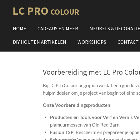
Ga
LC PRO
COLOUR
direct
naar
HOME
CADEAUS EN MEER
MEUBELS & DECORATI
de
hoofdinhoud
DIY HOUTEN ARTIKELEN
WORKSHOPS
CONTACT
Voorbereiding met LC Pro Colo
Bij LC Pro Colour begrijpen we dat een goede vo
hulpmiddelen om je project van begin tot eind so
Onze Voorbereidingsproducten:
Producten en Tools voor Verf en Vernis Ve
plamuurmessen van Old Red Barn.
Fusion TSP:
Bescherm en prepareer je oppe
Schuurpads:
Voor een glad en egaal oppervl