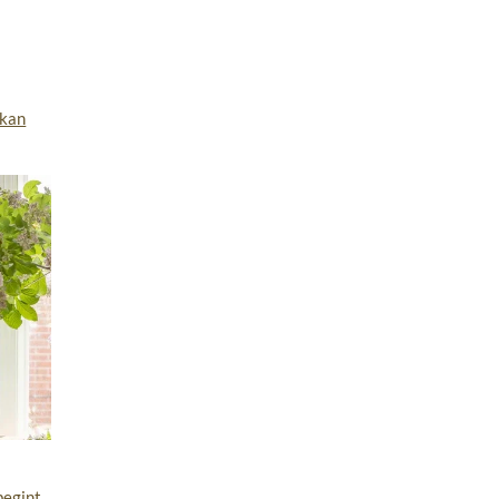
 kan
begint