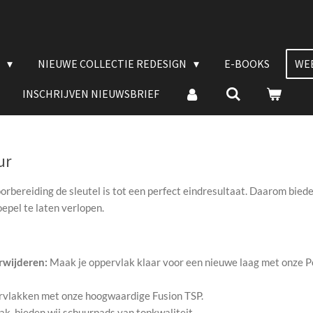
E
NIEUWE COLLECTIE REDESIGN
E-BOOKS
WE
INSCHRIJVEN NIEUWSBRIEF
ur
orbereiding de sleutel is tot een perfect eindresultaat. Daarom bie
epel te laten verlopen.
rwijderen:
Maak je oppervlak klaar voor een nieuwe laag met onze P
rvlakken met onze hoogwaardige Fusion TSP.
ak, bieden wij schuurpads van topkwaliteit.