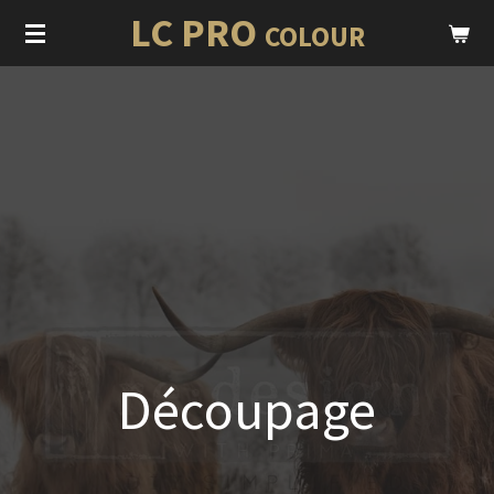
LC PRO
Ga
COLOUR
direct
naar
de
hoofdinhoud
Découpage