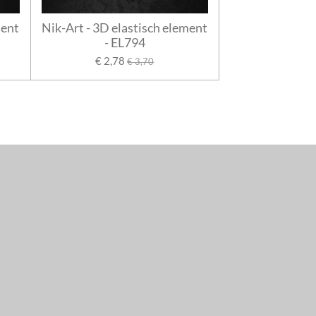
ment
Nik-Art - 3D elastisch element
- EL794
€ 2,78
€ 3,70