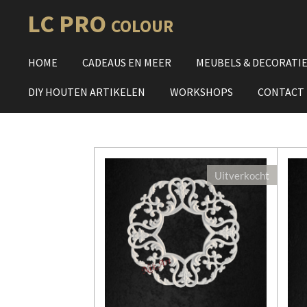
Ga
LC PRO
COLOUR
direct
naar
HOME
CADEAUS EN MEER
MEUBELS & DECORATI
de
hoofdinhoud
DIY HOUTEN ARTIKELEN
WORKSHOPS
CONTACT
Uitverkocht