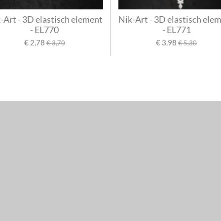
-Art - 3D elastisch element
Nik-Art - 3D elastisch ele
- EL770
- EL771
€ 2,78
€ 3,98
€ 3,70
€ 5,30