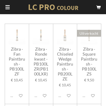
LC PRO
Ga
COLOUR
direct
naar
de
hoofdinhoud
Uitverkocht
Zibra -
Zibra -
Zibra -
Zibra -
Fan
Ronde
Chiseled
Square
Paintbru
kwast -
Wedge
Paintbru
sh -
PB100L
Paintbru
sh -
PB100L
ZR(PB1
sh -
PB100L
ZF
00LXR)
PB200L
ZS
ZE
€ 10,45
€ 10,45
€ 9,50
€ 10,45
In winkelwagen
In winkelwagen
In winkelwagen
Houd mij op de