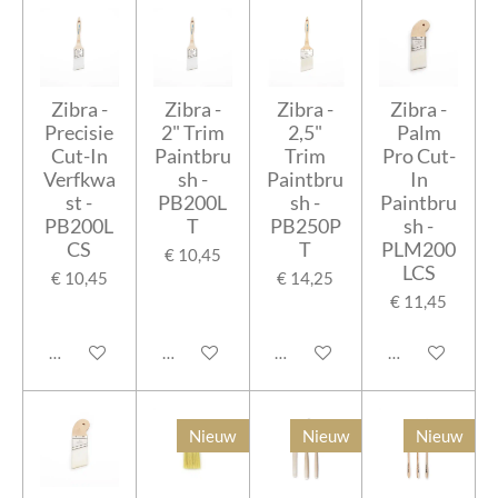
Zibra -
Zibra -
Zibra -
Zibra -
Precisie
2" Trim
2,5"
Palm
Cut-In
Paintbru
Trim
Pro Cut-
Verfkwa
sh -
Paintbru
In
st -
PB200L
sh -
Paintbru
PB200L
T
PB250P
sh -
CS
T
PLM200
€ 10,45
LCS
€ 10,45
€ 14,25
€ 11,45
In winkelwagen
In winkelwagen
In winkelwagen
In winkelwage
Nieuw
Nieuw
Nieuw