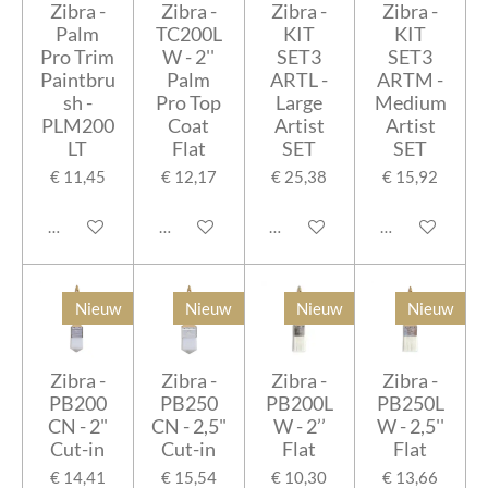
Zibra -
Zibra -
Zibra -
Zibra -
Palm
TC200L
KIT
KIT
Pro Trim
W - 2''
SET3
SET3
Paintbru
Palm
ARTL -
ARTM -
sh -
Pro Top
Large
Medium
PLM200
Coat
Artist
Artist
LT
Flat
SET
SET
€ 11,45
€ 12,17
€ 25,38
€ 15,92
In winkelwagen
In winkelwagen
Houd mij op de hoogte
In winkelwage
Nieuw
Nieuw
Nieuw
Nieuw
Zibra -
Zibra -
Zibra -
Zibra -
PB200
PB250
PB200L
PB250L
CN - 2"
CN - 2,5"
W - 2’’
W - 2,5''
Cut-in
Cut-in
Flat
Flat
€ 14,41
€ 15,54
€ 10,30
€ 13,66