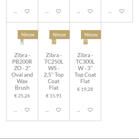
In winkelwagen
In winkelwagen
In winkelwagen
In winkelwage
Nieuw
Nieuw
Nieuw
Zibra -
Zibra -
Zibra -
PB200R
TC250L
TC300L
ZO - 2"
WS -
W - 3''
Oval and
2,5'' Top
Top Coat
Wax
Coat
Flat
Brush
Flat
€ 19,28
€ 25,26
€ 15,91
In winkelwagen
In winkelwagen
Houd mij op de hoogte