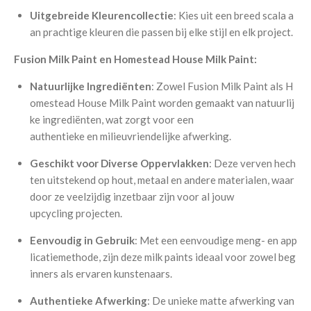
Uitgebreide
Kleurencollectie
:
Kies
uit
een
breed
scala
a
an
prachtige
kleuren
die
passen
bij
elke
stijl
en
elk
project.
Fusion
Milk
Paint
en
Homestead
House
Milk
Paint:
Natuurlijke
Ingrediënten
:
Zowel
Fusion
Milk
Paint
als
H
omestead
House
Milk
Paint
worden
gemaakt
van
natuurlij
ke
ingrediënten,
wat
zorgt
voor
een
authentieke
en
milieuvriendelijke
afwerking.
Geschikt
voor
Diverse
Oppervlakken
:
Deze
verven
hech
ten
uitstekend
op
hout,
metaal
en
andere
materialen,
waar
door
ze
veelzijdig
inzetbaar
zijn
voor
al
jouw
upcycling
projecten.
Eenvoudig
in
Gebruik
:
Met
een
eenvoudige
meng-
en
app
licatiemethode,
zijn
deze
milk
paints
ideaal
voor
zowel
beg
inners
als
ervaren
kunstenaars.
Authentieke
Afwerking
:
De
unieke
matte
afwerking
van