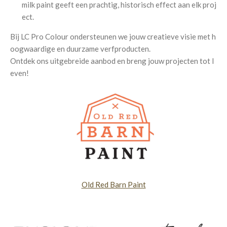
milk
paint
geeft
een
prachtig,
historisch
effect
aan
elk
proj
ect.
Bij
LC
Pro
Colour
ondersteunen
we
jouw
creatieve
visie
met
h
oogwaardige
en
duurzame
verfproducten.
Ontdek
ons
uitgebreide
aanbod
en
breng
jouw
projecten
tot
l
even!
Old Red Barn Paint