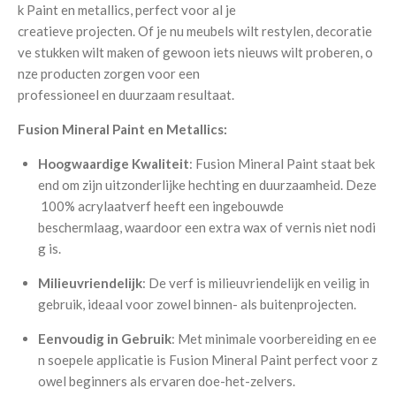
k
Paint
en
metallics,
perfect
voor
al
je
creatieve
projecten.
Of
je
nu
meubels
wilt
restylen,
decoratie
ve
stukken
wilt
maken
of
gewoon
iets
nieuws
wilt
proberen,
o
nze
producten
zorgen
voor
een
professioneel
en
duurzaam
resultaat.
Fusion
Mineral
Paint
en
Metallics:
Hoogwaardige
Kwaliteit
:
Fusion
Mineral
Paint
staat
bek
end
om
zijn
uitzonderlijke
hechting
en
duurzaamheid.
Deze
100%
acrylaatverf
heeft
een
ingebouwde
beschermlaag,
waardoor
een
extra
wax
of
vernis
niet
nodi
g
is.
Milieuvriendelijk
:
De
verf
is
milieuvriendelijk
en
veilig
in
gebruik,
ideaal
voor
zowel
binnen-
als
buitenprojecten.
Eenvoudig
in
Gebruik
:
Met
minimale
voorbereiding
en
ee
n
soepele
applicatie
is
Fusion
Mineral
Paint
perfect
voor
z
owel
beginners
als
ervaren
doe-het-zelvers.