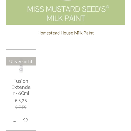
Homestead House Milk Paint
Uitverkocht
Fusion
Extende
r - 60ml
€ 5,25
€ 7,50
Houd mij op de hoogte