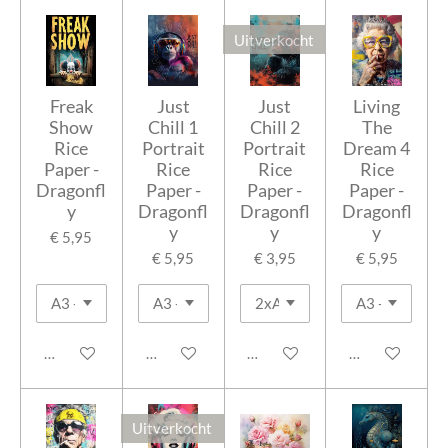
Uitverkocht
Freak
Just
Just
Living
Show
Chill 1
Chill 2
The
Rice
Portrait
Portrait
Dream 4
Paper -
Rice
Rice
Rice
Dragonfl
Paper -
Paper -
Paper -
y
Dragonfl
Dragonfl
Dragonfl
y
y
y
€ 5,95
€ 5,95
€ 3,95
€ 5,95
In winkelwagen
In winkelwagen
Houd mij op de hoogte
In winkelwage
Uitverkocht