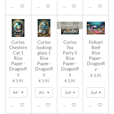
Houd mij op de hoogte
Houd mij op de hoogte
Houd mij op de hoogte
In winkelwage
Uitverkocht
Curios
Curios
Curios
Folkart
Cheshire
looking
Tea
Reef
Cat 1
glass 1
Party 5
Rice
Rice
Rice
Rice
Paper -
Paper -
Paper -
Paper -
Dragonfl
Dragonfl
Dragonfl
Dragonfl
y
y
y
y
€ 3,95
€ 3,95
€ 5,95
€ 3,95
In winkelwagen
In winkelwagen
Houd mij op de hoogte
In winkelwage