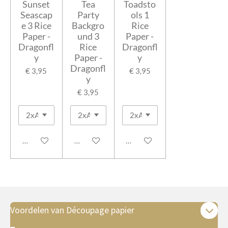
Sunset
Tea
Toadsto
Seascap
Party
ols 1
e 3 Rice
Backgro
Rice
Paper -
und 3
Paper -
Dragonfl
Rice
Dragonfl
y
Paper -
y
Dragonfl
€ 3,95
€ 3,95
y
€ 3,95
In winkelwagen
In winkelwagen
Houd mij op de hoogte
Voordelen van Découpage papier