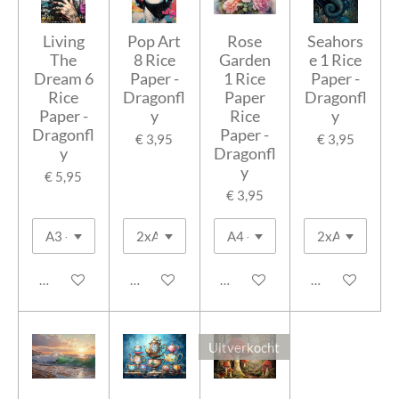
Living
Pop Art
Rose
Seahors
The
8 Rice
Garden
e 1 Rice
Dream 6
Paper -
1 Rice
Paper -
Rice
Dragonfl
Paper
Dragonfl
Paper -
y
Rice
y
Dragonfl
Paper -
€ 3,95
€ 3,95
y
Dragonfl
y
€ 5,95
€ 3,95
In winkelwagen
Houd mij op de hoogte
In winkelwagen
In winkelwage
Uitverkocht