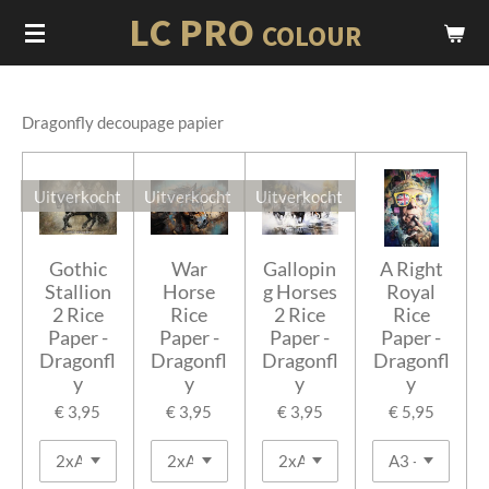
LC PRO
Ga
COLOUR
direct
naar
de
Dragonfly decoupage papier
hoofdinhoud
Uitverkocht
Uitverkocht
Uitverkocht
Gothic
War
Gallopin
A Right
Stallion
Horse
g Horses
Royal
2 Rice
Rice
2 Rice
Rice
Paper -
Paper -
Paper -
Paper -
Dragonfl
Dragonfl
Dragonfl
Dragonfl
y
y
y
y
€ 3,95
€ 3,95
€ 3,95
€ 5,95