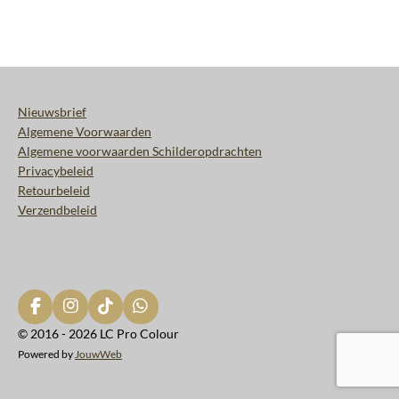
Nieuwsbrief
Algemene Voorwaarden
Algemene voorwaarden Schilderopdrachten
Privacybeleid
Retourbeleid
Verzendbeleid
F
I
T
W
a
n
i
h
© 2016 - 2026 LC Pro Colour
c
s
k
a
Powered by
JouwWeb
e
t
T
t
b
a
o
s
o
g
k
A