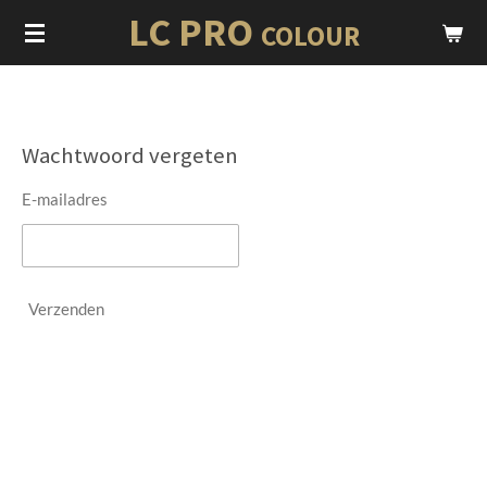
LC PRO
Ga
COLOUR
direct
naar
de
hoofdinhoud
Wachtwoord vergeten
E-mailadres
Verzenden