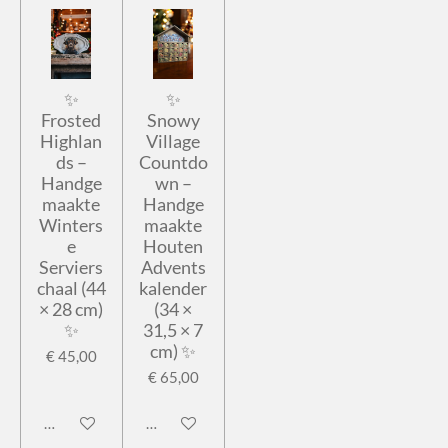
✨
✨
Frosted
Snowy
Highlan
Village
ds –
Countdo
Handge
wn –
maakte
Handge
Winters
maakte
e
Houten
Serviers
Advents
chaal (44
kalender
× 28 cm)
(34 ×
✨
31,5 × 7
cm) ✨
€ 45,00
€ 65,00
In winkelwagen
In winkelwagen