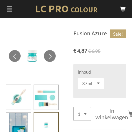
LC PRO
Ga
COLOUR
direct
naar
de
Fusion Azure
Sale!
hoofdinhoud
€ 4,87
€ 6,95
inhoud
In
winkelwagen