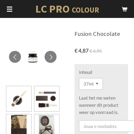
LC PRO
Ga
COLOUR
direct
naar
de
Fusion Chocolate
hoofdinhoud
€ 4,87
€ 6,95
inhoud
Laat het me weten
wanneer dit product
weer op voorraad is.