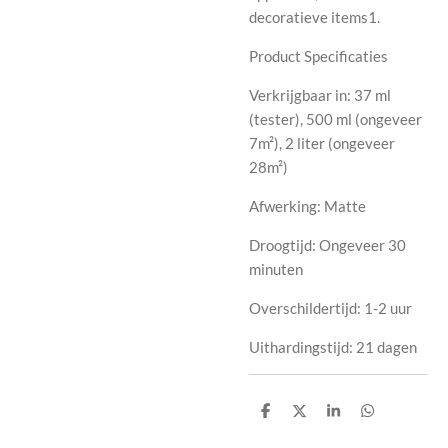
decoratieve items1.
Product Specificaties
Verkrijgbaar in: 37 ml
(tester), 500 ml (ongeveer
7m²), 2 liter (ongeveer
28m²)
Afwerking: Matte
Droogtijd: Ongeveer 30
minuten
Overschildertijd: 1-2 uur
Uithardingstijd: 21 dagen
D
D
S
D
e
e
h
e
l
e
a
l