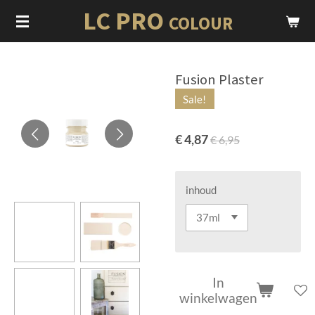
LC PRO
Ga
COLOUR
direct
naar
de
Fusion Plaster
hoofdinhoud
Sale!
€ 4,87
€ 6,95
inhoud
In
winkelwagen