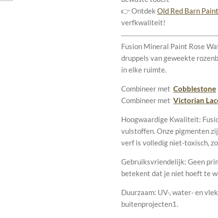
👉 Ontdek
Old Red Barn Pain
verfkwaliteit!
Fusion Mineral Paint Rose Wat
druppels van geweekte rozenbla
in elke ruimte.
Combineer met
Cobblestone
Combineer met
Victorian Lac
Hoogwaardige Kwaliteit: Fusio
vulstoffen. Onze pigmenten zij
verf is volledig niet-toxisch, z
Gebruiksvriendelijk: Geen pri
betekent dat je niet hoeft te 
Duurzaam: UV-, water- en vlek
buitenprojecten1.