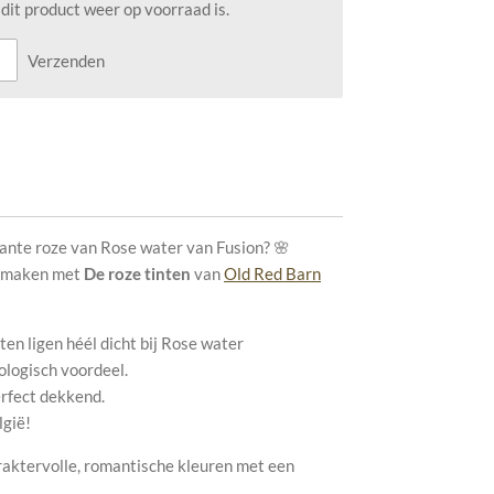
it product weer op voorraad is.
Verzenden
gante roze van Rose water van Fusion? 🌸
ismaken met
De roze tinten
van
Old Red Barn
en ligen héél dicht bij Rose water
ologisch voordeel.
erfect dekkend.
lgië!
raktervolle, romantische kleuren met een