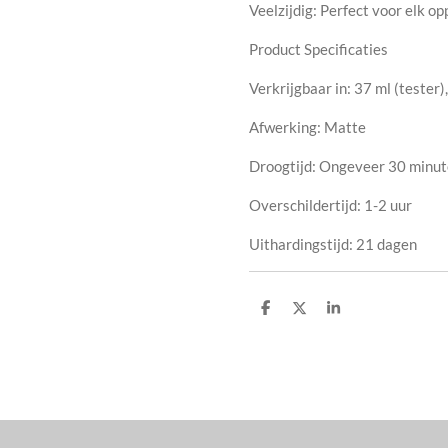
Veelzijdig: Perfect voor elk o
Product Specificaties
Verkrijgbaar in: 37 ml (tester
Afwerking: Matte
Droogtijd: Ongeveer 30 minu
Overschildertijd: 1-2 uur
Uithardingstijd: 21 dagen
D
D
S
e
e
h
l
e
a
e
l
r
n
e