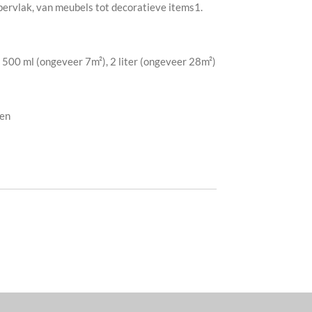
ppervlak, van meubels tot decoratieve items1.
), 500 ml (ongeveer 7m²), 2 liter (ongeveer 28m²)
ten