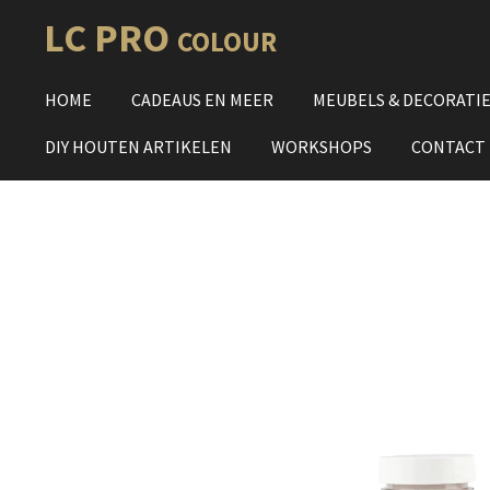
Ga
LC PRO
COLOUR
direct
naar
HOME
CADEAUS EN MEER
MEUBELS & DECORATI
de
hoofdinhoud
DIY HOUTEN ARTIKELEN
WORKSHOPS
CONTACT