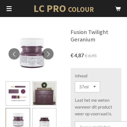
LC PRO
Ga
COLOUR
direct
naar
de
Fusion Twilight
hoofdinhoud
Geranium
€ 4,87
€ 6,95
inhoud
Laat het me weten
wanneer dit product
weer op voorraad is.