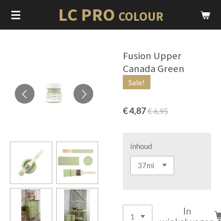
LC PRO
Ga
COLOUR
direct
naar
de
Fusion Upper
hoofdinhoud
Canada Green
Sale!
€ 4,87
€ 6,95
inhoud
In