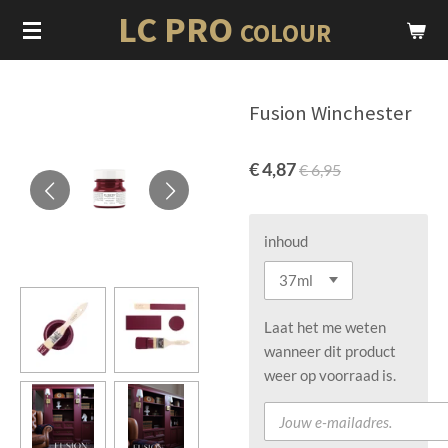
LC PRO
Ga
COLOUR
direct
naar
de
Fusion Winchester
hoofdinhoud
€ 4,87
€ 6,95
inhoud
Laat het me weten
wanneer dit product
weer op voorraad is.