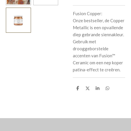
Fusion Copper:
Onze bestseller, de Copper
Metallic is een opvallende
diep gebrande siennakleur.
Gebruik met
drooggeborstelde
accenten van Fusion™
Ceramic om een ​​nep koper
patina-effect te creëren.
D
D
S
D
e
e
h
e
l
e
a
l
e
l
r
e
n
e
n