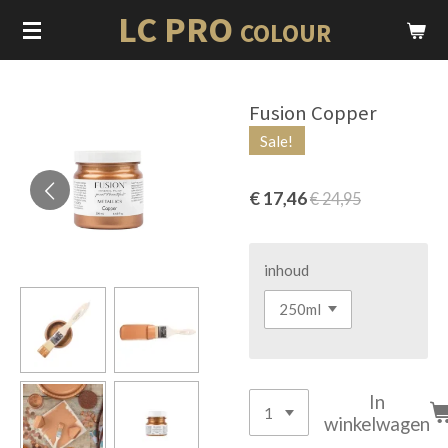
LC PRO
Ga
COLOUR
direct
naar
de
Fusion Copper
hoofdinhoud
Sale!
€ 17,46
€ 24,95
inhoud
In
winkelwagen