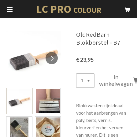
LC PRO
Ga
COLOUR
direct
naar
de
OldRedBarn
hoofdinhoud
Blokborstel - B7
€ 23,95
In
winkelwagen
Blokkwasten zijn ideaal
voor het aanbrengen van
poly, beits, vernis,
kleurverf en het verven
van muren. Dit is een