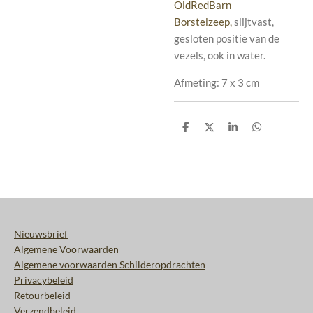
OldRedBarn
Borstelzeep,
slijtvast,
gesloten positie van de
vezels, ook in water.
Afmeting: 7 x 3 cm
D
D
S
D
e
e
h
e
l
e
a
l
e
l
r
e
n
e
n
Nieuwsbrief
Algemene Voorwaarden
Algemene voorwaarden Schilderopdrachten
Privacybeleid
Retourbeleid
Verzendbeleid