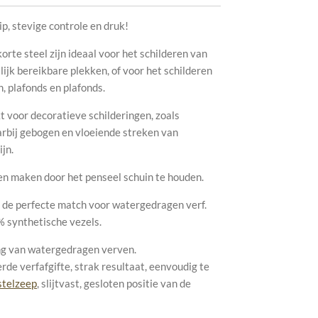
p, stevige controle en druk!
e steel zijn ideaal voor het schilderen van
ijk bereikbare plekken, of voor het schilderen
n, plafonds en plafonds.
 voor decoratieve schilderingen, zoals
rbij gebogen en vloeiende streken van
jn.
en maken door het penseel schuin te houden.
de perfecte match voor watergedragen verf.
 synthetische vezels.
ng van watergedragen verven.
de verfafgifte, strak resultaat, eenvoudig te
telzeep
, slijtvast, gesloten positie van de