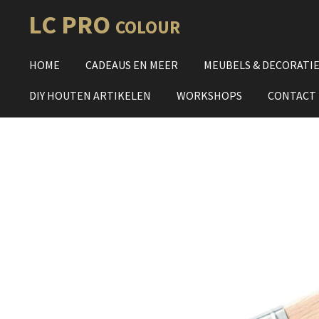
Ga
LC PRO
COLOUR
direct
naar
HOME
CADEAUS EN MEER
MEUBELS & DECORATI
de
hoofdinhoud
DIY HOUTEN ARTIKELEN
WORKSHOPS
CONTACT