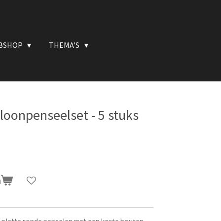
BSHOP
THEMA'S
oonpenseelset - 5 stuks
n
, platte ronde penselen met een korte houten