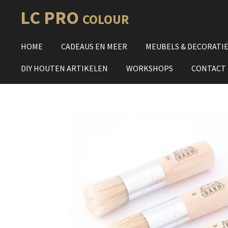
Ga
LC PRO
COLOUR
direct
naar
HOME
CADEAUS EN MEER
MEUBELS & DECORATI
de
hoofdinhoud
DIY HOUTEN ARTIKELEN
WORKSHOPS
CONTACT