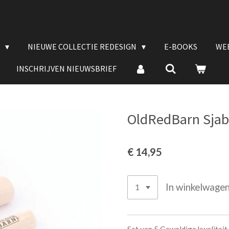
E
NIEUWE COLLECTIE REDESIGN
E-BOOKS
WE
INSCHRIJVEN NIEUWSBRIEF
OldRedBarn Sjabl
€ 14,95
In winkelwage
Set van 5 Geweldige kwaliteit