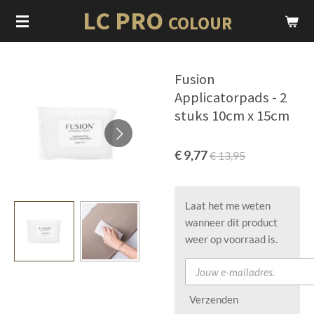
LC PRO
Ga
COLOUR
direct
naar
de
Fusion
hoofdinhoud
Applicatorpads - 2
stuks 10cm x 15cm
€ 9,77
€ 13,95
Laat het me weten
wanneer dit product
weer op voorraad is.
Verzenden