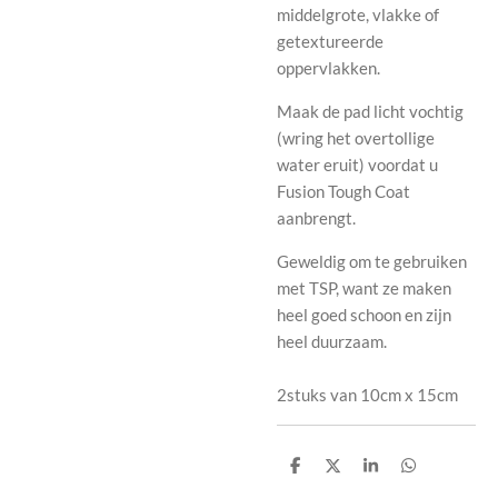
middelgrote, vlakke of
getextureerde
oppervlakken.
Maak de pad licht vochtig
(wring het overtollige
water eruit) voordat u
Fusion Tough Coat
aanbrengt.
Geweldig om te gebruiken
met TSP, want ze maken
heel goed schoon en zijn
heel duurzaam.
2stuks van 10cm x 15cm
D
D
S
D
e
e
h
e