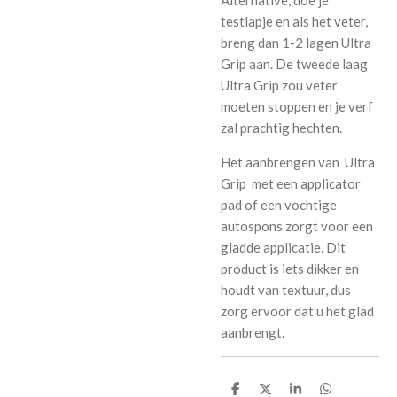
testlapje en als het veter,
breng dan 1-2 lagen Ultra
Grip aan. De tweede laag
Ultra Grip zou veter
moeten stoppen en je verf
zal prachtig hechten.
Het aanbrengen van
Ultra
Grip
met een applicator
pad of een vochtige
autospons zorgt voor een
gladde applicatie. Dit
product is iets dikker en
houdt van textuur, dus
zorg ervoor dat u het glad
aanbrengt.
D
D
S
D