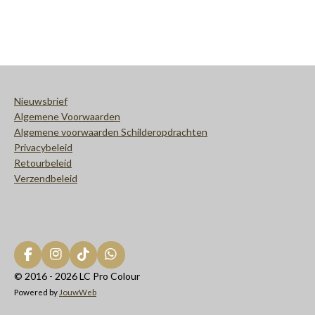
e
e
h
e
l
e
a
l
e
l
r
e
n
e
n
Nieuwsbrief
Algemene Voorwaarden
Algemene voorwaarden Schilderopdrachten
Privacybeleid
Retourbeleid
Verzendbeleid
F
I
T
W
a
n
i
h
© 2016 - 2026 LC Pro Colour
c
s
k
a
Powered by
JouwWeb
e
t
T
t
b
a
o
s