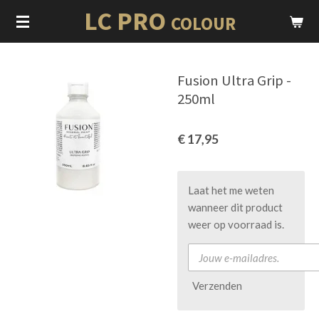
LC PRO
Ga
COLOUR
direct
naar
de
Fusion Ultra Grip -
hoofdinhoud
250ml
€ 17,95
Laat het me weten
wanneer dit product
weer op voorraad is.
Verzenden