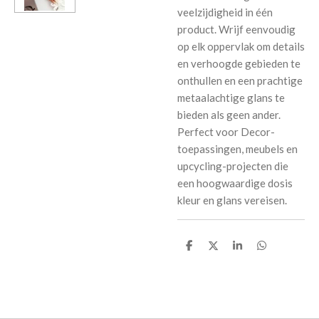
veelzijdigheid in één
product. Wrijf eenvoudig
op elk oppervlak om details
en verhoogde gebieden te
onthullen en een prachtige
metaalachtige glans te
bieden als geen ander.
Perfect voor Decor-
toepassingen, meubels en
upcycling-projecten die
een hoogwaardige dosis
kleur en glans vereisen.
D
D
S
D
e
e
h
e
l
e
a
l
e
l
r
e
n
e
n