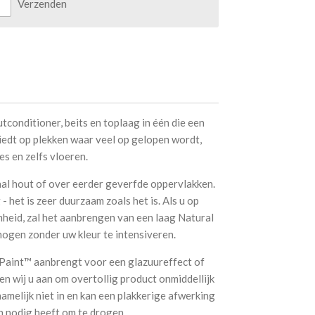
Verzenden
utconditioner, beits en toplaag in één die een
iedt op plekken waar veel op gelopen wordt,
es en zelfs vloeren.
al hout of over eerder geverfde oppervlakken.
- het is zeer duurzaam zoals het is. Als u op
heid, zal het aanbrengen van een laag Natural
ogen zonder uw kleur te intensiveren.
 Paint™ aanbrengt voor een glazuureffect of
en wij u aan om overtollig product onmiddellijk
amelijk niet in en kan een plakkerige afwerking
n nodig heeft om te drogen.