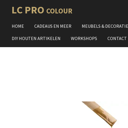
Ga
LC PRO
COLOUR
direct
naar
HOME
CADEAUS EN MEER
MEUBELS & DECORATI
de
hoofdinhoud
DIY HOUTEN ARTIKELEN
WORKSHOPS
CONTACT