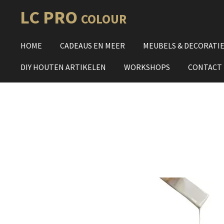
Ga
LC PRO
COLOUR
direct
naar
HOME
CADEAUS EN MEER
MEUBELS & DECORATI
de
hoofdinhoud
DIY HOUTEN ARTIKELEN
WORKSHOPS
CONTACT