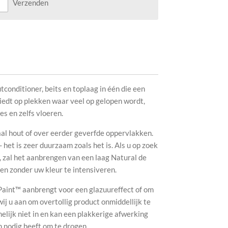
Verzenden
utconditioner, beits en toplaag in één die een
iedt op plekken waar veel op gelopen wordt,
es en zelfs vloeren.
al hout of over eerder geverfde oppervlakken.
- het is zeer duurzaam zoals het is. Als u op zoek
 zal het aanbrengen van een laag Natural de
n zonder uw kleur te intensiveren.
 Paint™ aanbrengt voor een glazuureffect of om
wij u aan om overtollig product onmiddellijk te
lijk niet in en kan een plakkerige afwerking
n nodig heeft om te drogen.