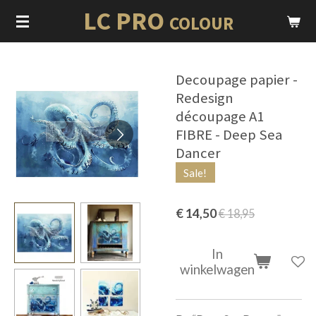
LC PRO
Ga
COLOUR
direct
naar
de
Decoupage papier -
hoofdinhoud
Redesign
découpage A1
FIBRE - Deep Sea
Dancer
Sale!
€ 14,50
€ 18,95
In
winkelwagen