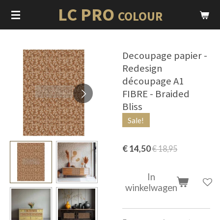
LC PRO
Ga
COLOUR
direct
naar
de
Decoupage papier -
hoofdinhoud
Redesign
découpage A1
FIBRE - Braided
Bliss
Sale!
€ 14,50
€ 18,95
In
winkelwagen