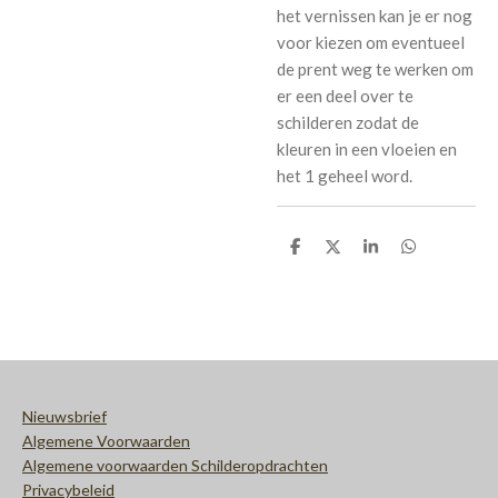
het vernissen kan je er nog
voor kiezen om eventueel
de prent weg te werken om
er een deel over te
schilderen zodat de
kleuren in een vloeien en
het 1 geheel word.
D
D
S
D
e
e
h
e
l
e
a
l
e
l
r
e
n
e
n
Nieuwsbrief
Algemene Voorwaarden
Algemene voorwaarden Schilderopdrachten
Privacybeleid