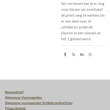
het vernissen kan je er nog
voor kiezen om eventueel
de prent weg te werken om
er een deel over te
schilderen zodat de
kleuren in een vloeien en
het 1 geheel word.
D
D
S
D
e
e
h
e
l
e
a
l
e
l
r
e
n
e
n
Nieuwsbrief
Algemene Voorwaarden
Algemene voorwaarden Schilderopdrachten
Privacybeleid