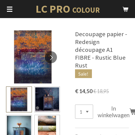
LC PRO
Ga
COLOUR
direct
naar
de
Decoupage papier -
hoofdinhoud
Redesign
découpage A1
FIBRE - Rustic Blue
Rust
Sale!
€ 14,50
€ 18,95
In
winkelwagen