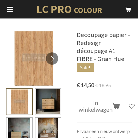
LC PRO
Ga
COLOUR
direct
naar
de
Decoupage papier -
hoofdinhoud
Redesign
découpage A1
FIBRE - Grain Hue
Sale!
€ 14,50
€ 18,95
In
winkelwagen
Ervaar een nieuw ontwerp