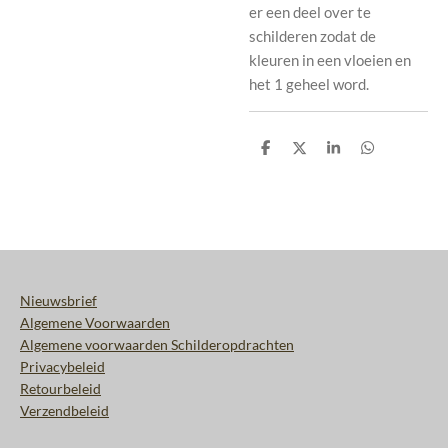
er een deel over te
schilderen zodat de
kleuren in een vloeien en
het 1 geheel word.
D
D
S
D
e
e
h
e
l
e
a
l
e
l
r
e
n
e
n
Nieuwsbrief
Algemene Voorwaarden
Algemene voorwaarden Schilderopdrachten
Privacybeleid
Retourbeleid
Verzendbeleid