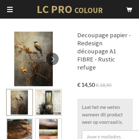
LC PRO
Ga
COLOUR
direct
naar
de
Decoupage papier -
hoofdinhoud
Redesign
découpage A1
FIBRE - Rustic
refuge
€ 14,50
€ 18,95
Laat het me weten
wanneer dit product
weer op voorraad is.