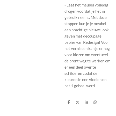
- Laat het meubel volledig
drogen voordat je het in
gebruik neemt. Met deze
stappen kun je je meubel
een prachtige nieuwe look
geven met decoupage
papier van Redesign! Voor
het vernissen kan je er nog
voor kiezen om eventueel
de prent weg te werken om
er een deel over te
schilderen zodat de
kleuren in een vloeien en
het 1 geheel word.
D
D
S
D
e
e
h
e
l
e
a
l
e
l
r
e