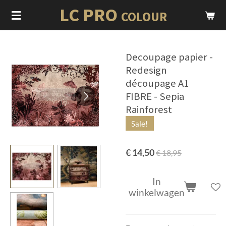
LC PRO
Ga
COLOUR
direct
naar
de
Decoupage papier -
hoofdinhoud
Redesign
découpage A1
FIBRE - Sepia
Rainforest
Sale!
€ 14,50
€ 18,95
In
winkelwagen