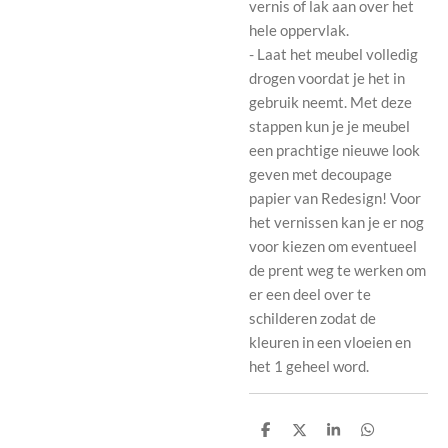
vernis of lak aan over het
hele oppervlak.
- Laat het meubel volledig
drogen voordat je het in
gebruik neemt. Met deze
stappen kun je je meubel
een prachtige nieuwe look
geven met decoupage
papier van Redesign! Voor
het vernissen kan je er nog
voor kiezen om eventueel
de prent weg te werken om
er een deel over te
schilderen zodat de
kleuren in een vloeien en
het 1 geheel word.
D
D
S
D