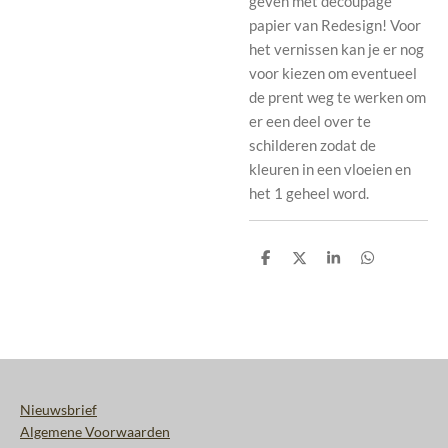
geven met decoupage
papier van Redesign! Voor
het vernissen kan je er nog
voor kiezen om eventueel
de prent weg te werken om
er een deel over te
schilderen zodat de
kleuren in een vloeien en
het 1 geheel word.
D
D
S
D
e
e
h
e
l
e
a
l
e
l
r
e
n
e
n
Nieuwsbrief
Algemene Voorwaarden