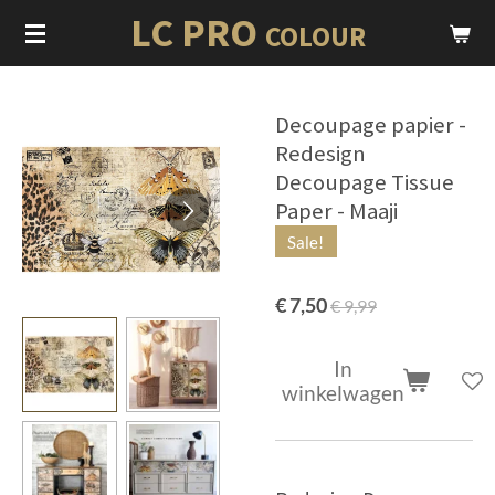
LC PRO
Ga
COLOUR
direct
naar
de
Decoupage papier -
hoofdinhoud
Redesign
Decoupage Tissue
Paper - Maaji
Sale!
€ 7,50
€ 9,99
In
winkelwagen