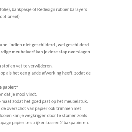
kfolie), bankpasje of Redesign rubber barayers
(optioneel)
bel indien niet geschilderd , wel geschilderd
ardige meubelverf kan je deze stap overslagen
m stof en vet te verwijderen.
 op als het een gladde afwerking heeft, zodat de
 papier:*
on dat je mooi vindt.
p maat zodat het goed past op het meubelstuk.
 je de overschot van papier ook trimmen met
looien kan je wegkrijgen door te stomen zoals
oupage papier te strijken tussen 2 bakpapieren.