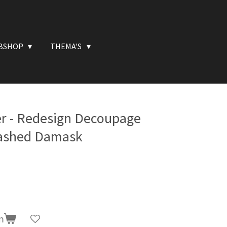
BSHOP
THEMA'S
r - Redesign Decoupage
Washed Damask
n