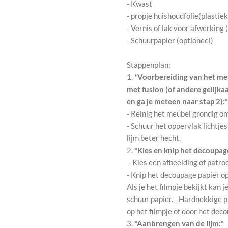
- Kwast
- propje huishoudfolie(plastie
- Vernis of lak voor afwerking 
- Schuurpapier (optioneel)
Stappenplan:
1.
*Voorbereiding van het meu
met fusion (of andere gelijka
en ga je meteen naar stap 2):*
- Reinig het meubel grondig o
- Schuur het oppervlak lichtjes
lijm beter hecht.
2.
*Kies en knip het decoupage
- Kies een afbeelding of patro
- Knip het decoupage papier o
Als je het filmpje bekijkt kan
schuur papier. -Hardnekkige p
op het filmpje of door het dec
3.
*Aanbrengen van de lijm:*