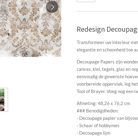
Redesign Decoupage
Transformeer uw interieur met
elegantie en schoonheid toe a
Decoupage Papers zijn wonderb
canvas, klei, tegels, glas en 
eenvoudig de gewenste hoeveel
voorbereide oppervlak, leg het
Tool of Brayer. Voeg nog een l
Afmeting: 48,26 x 76,2 cm
### Benodigdheden:
- Decoupage papier van bijvo
- Schaar of hobbymes
- Decoupage lijm