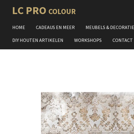
Ga
LC PRO
COLOUR
direct
naar
HOME
CADEAUS EN MEER
MEUBELS & DECORATI
de
hoofdinhoud
DIY HOUTEN ARTIKELEN
WORKSHOPS
CONTACT