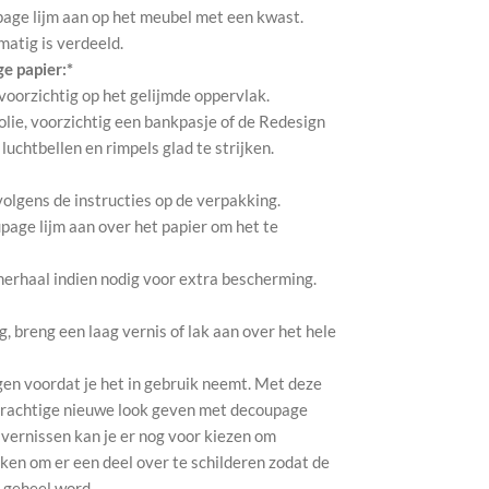
page lijm aan op het meubel met een kwast.
kmatig is verdeeld.
e papier:*
 voorzichtig op het gelijmde oppervlak.
olie, voorzichtig een bankpasje of de Redesign
uchtbellen en rimpels glad te strijken.
 volgens de instructies op de verpakking.
page lijm aan over het papier om het te
herhaal indien nodig voor extra bescherming.
 breng een laag vernis of lak aan over het hele
gen voordat je het in gebruik neemt. Met deze
 prachtige nieuwe look geven met decoupage
 vernissen kan je er nog voor kiezen om
ken om er een deel over te schilderen zodat de
1 geheel word.