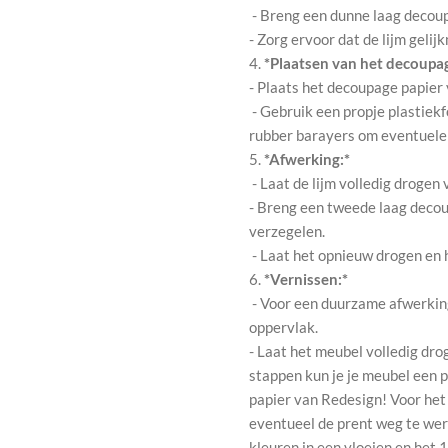
- Breng een dunne laag decou
- Zorg ervoor dat de lijm gelij
4.
*Plaatsen van het decoupag
- Plaats het decoupage papier
- Gebruik een propje plastiekf
rubber barayers om eventuele l
5.
*Afwerking:*
- Laat de lijm volledig drogen
- Breng een tweede laag decou
verzegelen.
- Laat het opnieuw drogen en 
6.
*Vernissen:*
- Voor een duurzame afwerking,
oppervlak.
- Laat het meubel volledig dro
stappen kun je je meubel een
papier van Redesign! Voor het
eventueel de prent weg te wer
kleuren in een vloeien en het 