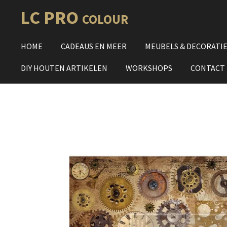
Ga
LC PRO
COLOUR
direct
naar
HOME
CADEAUS EN MEER
MEUBELS & DECORATI
de
hoofdinhoud
DIY HOUTEN ARTIKELEN
WORKSHOPS
CONTACT