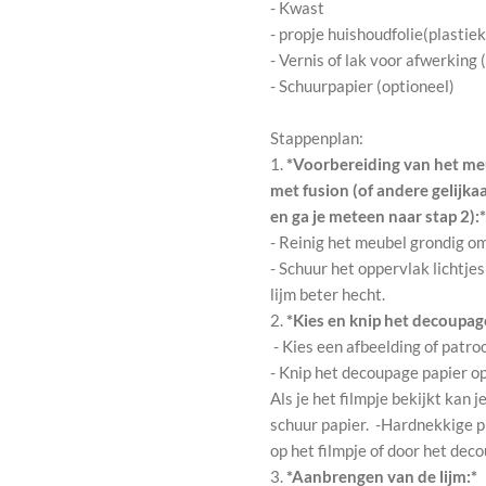
- Kwast
- propje huishoudfolie(plastie
- Vernis of lak voor afwerking 
- Schuurpapier (optioneel)
Stappenplan:
1.
*Voorbereiding van het meu
met fusion (of andere gelijka
en ga je meteen naar stap 2):*
- Reinig het meubel grondig o
- Schuur het oppervlak lichtjes
lijm beter hecht.
2.
*Kies en knip het decoupage
- Kies een afbeelding of patro
- Knip het decoupage papier o
Als je het filmpje bekijkt kan
schuur papier. -Hardnekkige p
op het filmpje of door het dec
3.
*Aanbrengen van de lijm:*