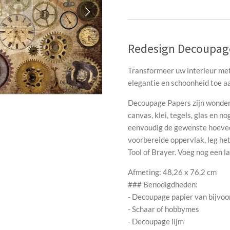
Redesign Decoupage
Transformeer uw interieur met
elegantie en schoonheid toe a
Decoupage Papers zijn wonderb
canvas, klei, tegels, glas en 
eenvoudig de gewenste hoeveel
voorbereide oppervlak, leg het
Tool of Brayer. Voeg nog een l
Afmeting: 48,26 x 76,2 cm
### Benodigdheden:
- Decoupage papier van bijvo
- Schaar of hobbymes
- Decoupage lijm