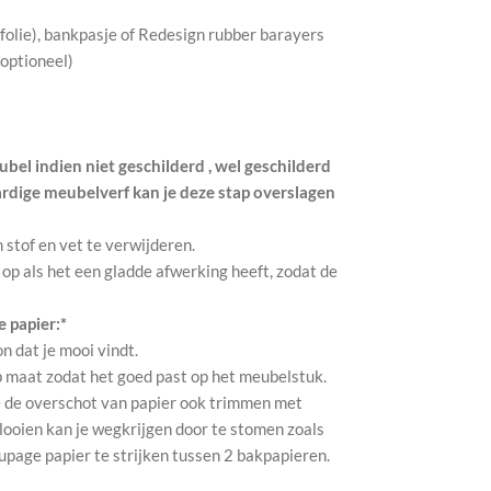
kfolie), bankpasje of Redesign rubber barayers
(optioneel)
bel indien niet geschilderd , wel geschilderd
ardige meubelverf kan je deze stap overslagen
m stof en vet te verwijderen.
 op als het een gladde afwerking heeft, zodat de
 papier:*
on dat je mooi vindt.
p maat zodat het goed past op het meubelstuk.
 je de overschot van papier ook trimmen met
looien kan je wegkrijgen door te stomen zoals
oupage papier te strijken tussen 2 bakpapieren.