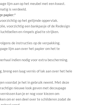
page lijm aan op het meubel met een kwast.
kmatig is verdeeld.
e papier:*
 voorzichtig op het gelijmde oppervlak.
olie, voorzichtig een bankpasje of de Redesign
uchtbellen en rimpels glad te strijken.
 volgens de instructies op de verpakking.
page lijm aan over het papier om het te
herhaal indien nodig voor extra bescherming.
 breng een laag vernis of lak aan over het hele
gen voordat je het in gebruik neemt. Met deze
 prachtige nieuwe look geven met decoupage
 vernissen kan je er nog voor kiezen om
ken om er een deel over te schilderen zodat de
1 geheel word.