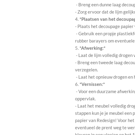
- Breng een dunne laag decou
- Zorg ervoor dat de lijm gelij
4.
*Plaatsen van het decoupag
- Plaats het decoupage papier
- Gebruik een propje plastiekf
rubber barayers om eventuele l
5.
*Afwerking:*
- Laat de lijm volledig drogen
- Breng een tweede laag decou
verzegelen.
- Laat het opnieuw drogen en 
6.
*Vernissen:*
- Voor een duurzame afwerking,
oppervlak.
- Laat het meubel volledig dro
stappen kun je je meubel een
papier van Redesign! Voor het
eventueel de prent weg te wer
kleuren in een vloeien en het 