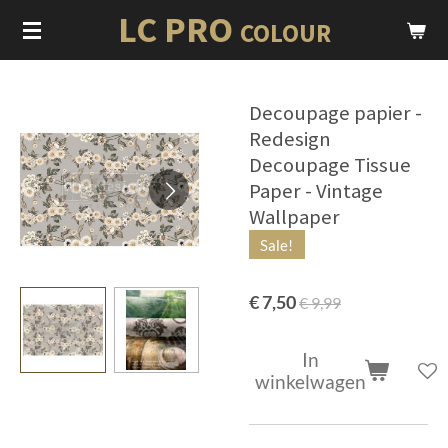
LC PRO
Ga
COLOUR
direct
naar
de
Decoupage papier -
hoofdinhoud
Redesign
Decoupage Tissue
Paper - Vintage
Wallpaper
Sale!
€ 7,50
€ 9,99
In
winkelwagen