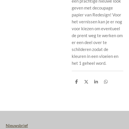
een prachtige nieuwe look
geven met decoupage
papier van Redesign! Voor
het vernissen kan je er nog
voor kiezen om eventueel
de prent weg te werken om
er een deel over te
schilderen zodat de
kleuren in een vloeien en
het 1 geheel word.
D
D
S
D
e
e
h
e
l
e
a
l
e
l
r
e
n
e
n
Nieuwsbrief