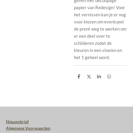
geven met decoupage
papier van Redesign! Voor
het vernissen kan je er nog
voor kiezen om eventueel
de prent weg te werken om
er een deel over te
schilderen zodat de
kleuren in een vloeien en
het 1 geheel word.
D
D
S
D
e
e
h
e
l
e
a
l
e
l
r
e
n
e
n
Nieuwsbrief
Algemene Voorwaarden