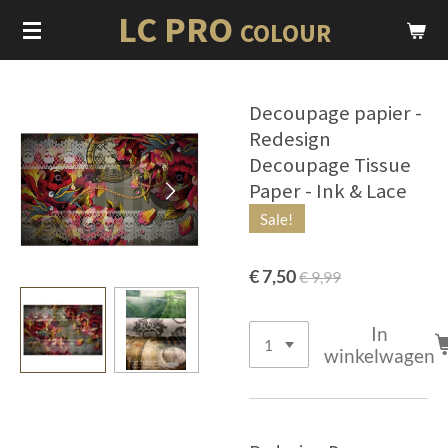
LC PRO
Ga
COLOUR
direct
naar
de
Decoupage papier -
hoofdinhoud
Redesign
Decoupage Tissue
Paper - Ink & Lace
Sale!
€ 7,50
€ 9,99
In
winkelwagen