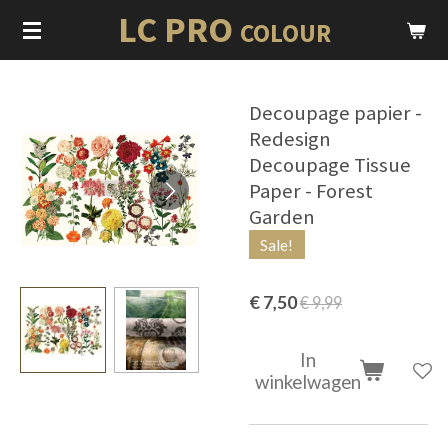
LC PRO
Ga
COLOUR
direct
naar
de
Decoupage papier -
hoofdinhoud
Redesign
Decoupage Tissue
Paper - Forest
Garden
Sale!
€ 7,50
€ 9,99
In
winkelwagen