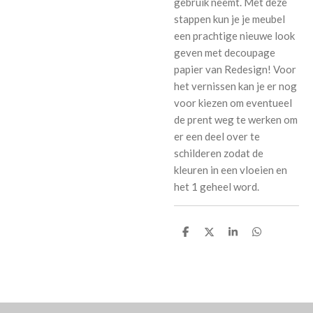
gebruik neemt. Met deze
stappen kun je je meubel
een prachtige nieuwe look
geven met decoupage
papier van Redesign! Voor
het vernissen kan je er nog
voor kiezen om eventueel
de prent weg te werken om
er een deel over te
schilderen zodat de
kleuren in een vloeien en
het 1 geheel word.
D
D
S
D
e
e
h
e
l
e
a
l
e
l
r
e
n
e
n