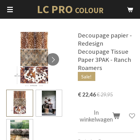
LC PRO
Ga
COLOUR
direct
naar
de
Decoupage papier -
hoofdinhoud
Redesign
Decoupage Tissue
Paper 3PAK - Ranch
Roamers
Sale!
€ 22,46
€ 29,95
In
winkelwagen