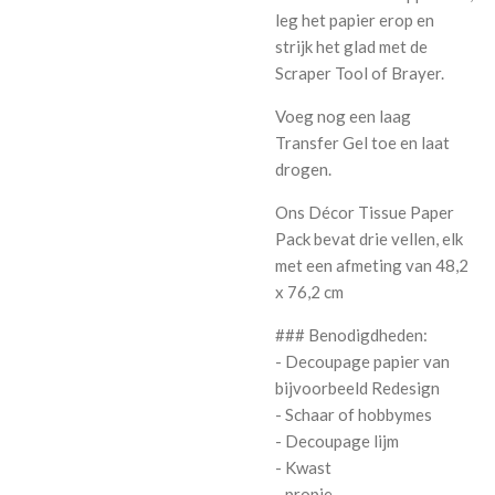
leg het papier erop en
strijk het glad met de
Scraper Tool of Brayer.
Voeg nog een laag
Transfer Gel toe en laat
drogen.
Ons Décor Tissue Paper
Pack bevat drie vellen, elk
met een afmeting van 48,2
x 76,2 cm
### Benodigdheden:
- Decoupage papier van
bijvoorbeeld Redesign
- Schaar of hobbymes
- Decoupage lijm
- Kwast
- propje