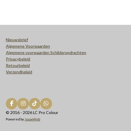
e
e
h
e
l
e
a
l
e
l
r
e
n
e
n
Nieuwsbrief
Algemene Voorwaarden
Algemene voorwaarden Schilderopdrachten
Privacybeleid
Retourbeleid
Verzendbeleid
F
I
T
W
a
n
i
h
© 2016 - 2026 LC Pro Colour
c
s
k
a
Powered by
JouwWeb
e
t
T
t
b
a
o
s