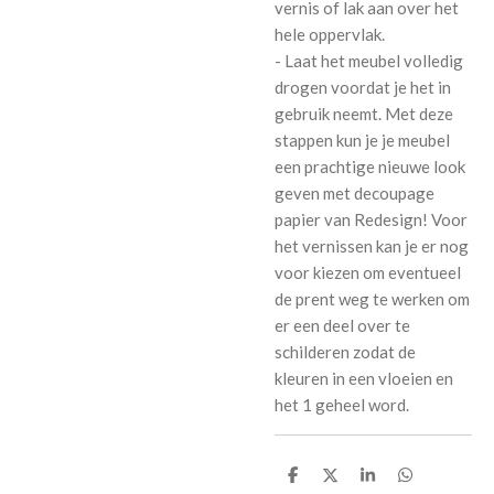
vernis of lak aan over het
hele oppervlak.
- Laat het meubel volledig
drogen voordat je het in
gebruik neemt. Met deze
stappen kun je je meubel
een prachtige nieuwe look
geven met decoupage
papier van Redesign! Voor
het vernissen kan je er nog
voor kiezen om eventueel
de prent weg te werken om
er een deel over te
schilderen zodat de
kleuren in een vloeien en
het 1 geheel word.
D
D
S
D