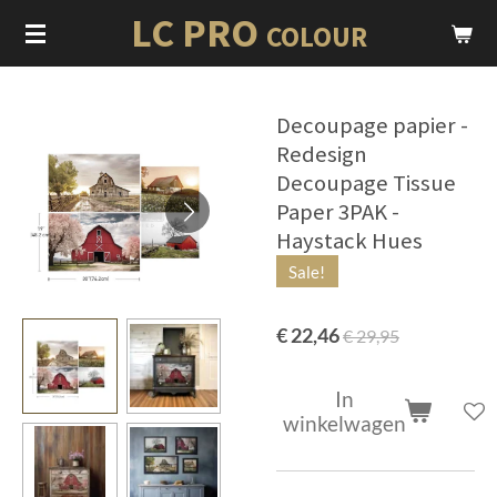
LC PRO
Ga
COLOUR
direct
naar
de
Decoupage papier -
hoofdinhoud
Redesign
Decoupage Tissue
Paper 3PAK -
Haystack Hues
Sale!
€ 22,46
€ 29,95
In
winkelwagen