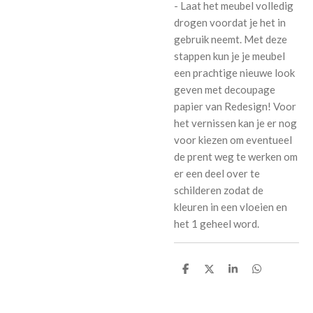
- Laat het meubel volledig
drogen voordat je het in
gebruik neemt. Met deze
stappen kun je je meubel
een prachtige nieuwe look
geven met decoupage
papier van Redesign! Voor
het vernissen kan je er nog
voor kiezen om eventueel
de prent weg te werken om
er een deel over te
schilderen zodat de
kleuren in een vloeien en
het 1 geheel word.
D
D
S
D
e
e
h
e
l
e
a
l
e
l
r
e