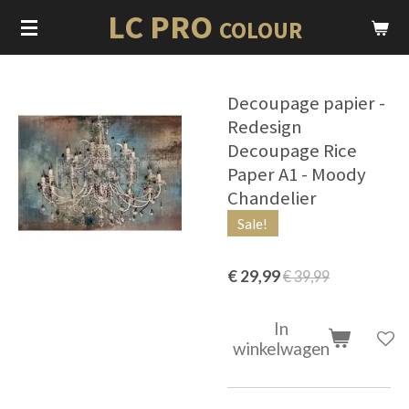
LC PRO
Ga
COLOUR
direct
naar
de
Decoupage papier -
hoofdinhoud
Redesign
Decoupage Rice
Paper A1 - Moody
Chandelier
Sale!
€ 29,99
€ 39,99
In
winkelwagen