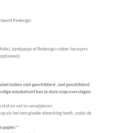
orbeeld Redesign
kfolie), bankpasje of Redesign rubber barayers
(optioneel)
bel indien niet geschilderd , wel geschilderd
ardige meubelverf kan je deze stap overslagen
m stof en vet te verwijderen.
 op als het een gladde afwerking heeft, zodat de
 papier:*