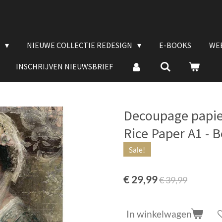
E
NIEUWE COLLECTIE REDESIGN
E-BOOKS
WE
INSCHRIJVEN NIEUWSBRIEF
Decoupage papie
Rice Paper A1 - B
Sale!
€ 29,99
€ 39,99
In winkelwagen