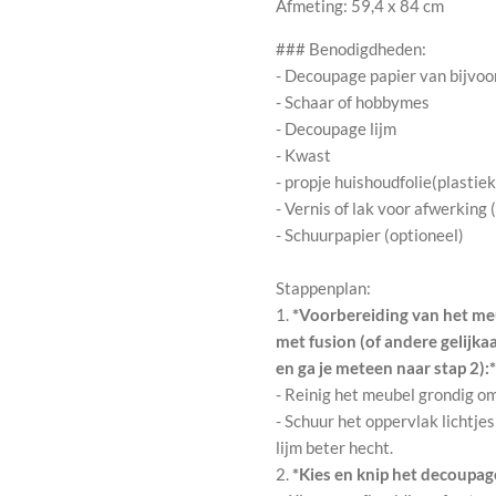
Afmeting: 59,4 x 84 cm
### Benodigdheden:
- Decoupage papier van bijvo
- Schaar of hobbymes
- Decoupage lijm
- Kwast
- propje huishoudfolie(plastie
- Vernis of lak voor afwerking 
- Schuurpapier (optioneel)
Stappenplan:
1.
*Voorbereiding van het meu
met fusion (of andere gelijka
en ga je meteen naar stap 2):*
- Reinig het meubel grondig o
- Schuur het oppervlak lichtjes
lijm beter hecht.
2.
*Kies en knip het decoupage