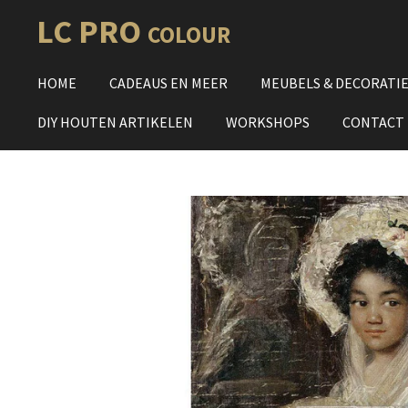
Ga
LC PRO
COLOUR
direct
naar
HOME
CADEAUS EN MEER
MEUBELS & DECORATI
de
hoofdinhoud
DIY HOUTEN ARTIKELEN
WORKSHOPS
CONTACT