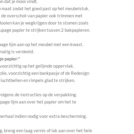
on dat je mooi vindt.
p maat zodat het goed past op het meubelstuk.
 je de overschot van papier ook trimmen met
looien kan je wegkrijgen door te stomen zoals
oupage papier te strijken tussen 2 bakpapieren.
page lijm aan op het meubel met een kwast.
kmatig is verdeeld.
e papier:*
 voorzichtig op het gelijmde oppervlak.
olie, voorzichtig een bankpasje of de Redesign
uchtbellen en rimpels glad te strijken.
 volgens de instructies op de verpakking.
page lijm aan over het papier om het te
herhaal indien nodig voor extra bescherming.
 breng een laag vernis of lak aan over het hele