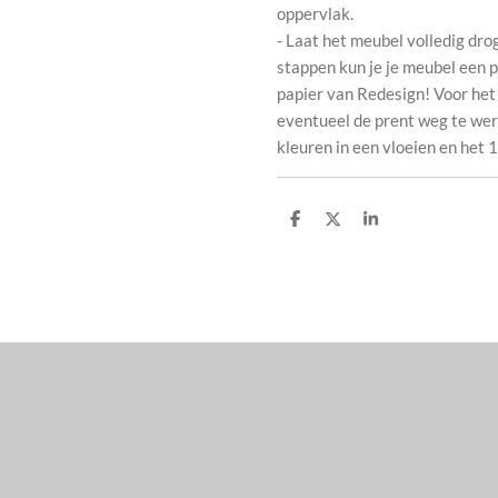
oppervlak.
- Laat het meubel volledig dro
stappen kun je je meubel een
papier van Redesign! Voor het
eventueel de prent weg te wer
kleuren in een vloeien en het 
D
D
S
e
e
h
l
e
a
e
l
r
n
e