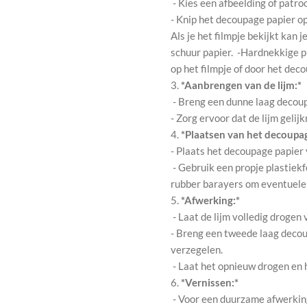
- Kies een afbeelding of patro
- Knip het decoupage papier o
Als je het filmpje bekijkt kan
schuur papier. -Hardnekkige p
op het filmpje of door het dec
3.
*Aanbrengen van de lijm:*
- Breng een dunne laag decou
- Zorg ervoor dat de lijm gelij
4.
*Plaatsen van het decoupag
- Plaats het decoupage papier
- Gebruik een propje plastiekf
rubber barayers om eventuele l
5.
*Afwerking:*
- Laat de lijm volledig drogen
- Breng een tweede laag decou
verzegelen.
- Laat het opnieuw drogen en 
6.
*Vernissen:*
- Voor een duurzame afwerking,