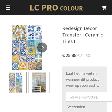
LC PRO
Ga
COLOUR
direct
naar
de
Redesign Decor
hoofdinhoud
Transfer - Ceramic
Tiles II
€ 25,88
€ 34,50
Laat het me weten
wanneer dit product
weer op voorraad is.
Verzenden