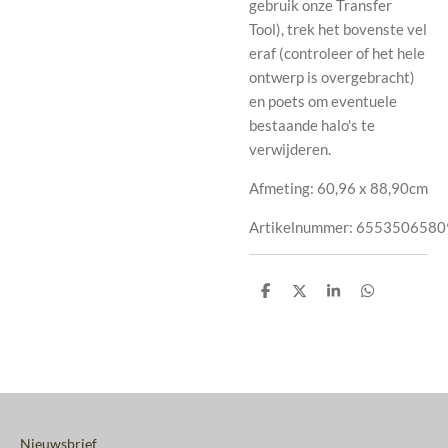
gebruik onze Transfer
Tool), trek het bovenste vel
eraf (controleer of het hele
ontwerp is overgebracht)
en poets om eventuele
bestaande halo's te
verwijderen.
Afmeting: 60,96 x 88,90cm
Artikelnummer:
6553506580
D
D
S
D
e
e
h
e
l
e
a
l
e
l
r
e
n
e
n
Nieuwsbrief