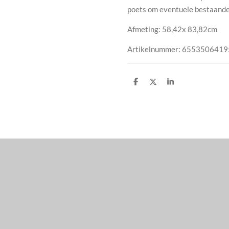
poets om eventuele bestaande 
Afmeting: 58,42x 83,82cm
Artikelnummer:
6553506419
D
D
S
e
e
h
l
e
a
e
l
r
n
e