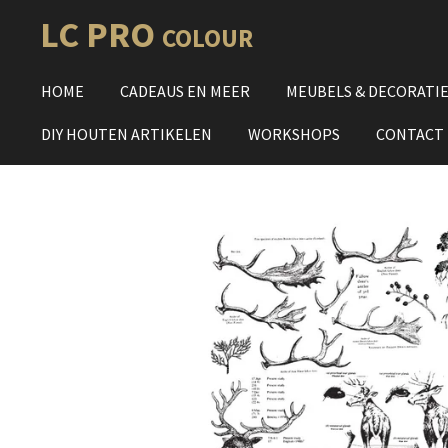
Ga
LC PRO
COLOUR
direct
naar
HOME
CADEAUS EN MEER
MEUBELS & DECORATI
de
hoofdinhoud
DIY HOUTEN ARTIKELEN
WORKSHOPS
CONTACT