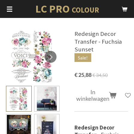
LC PRO
Ga
COLOUR
direct
naar
de
Redesign Decor
hoofdinhoud
Transfer - Fuchsia
Sunset
Sale!
€ 25,88
€ 34,50
In
winkelwagen
Redesign Decor