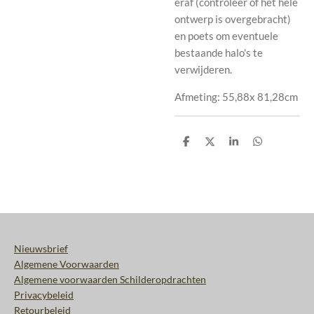
eraf (controleer of het hele
ontwerp is overgebracht)
en poets om eventuele
bestaande halo's te
verwijderen.
Afmeting: 55,88x 81,28cm
D
D
S
D
e
e
h
e
l
e
a
l
e
l
r
e
n
e
n
Nieuwsbrief
Algemene Voorwaarden
Algemene voorwaarden Schilderopdrachten
Privacybeleid
Retourbeleid