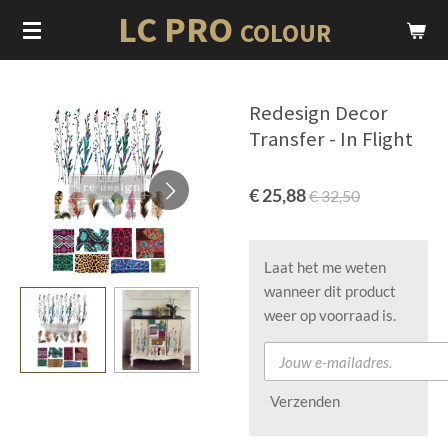
LC PRO
Ga
COLOUR
direct
naar
de
Redesign Decor
hoofdinhoud
Transfer - In Flight
€ 25,88
€ 32,50
Laat het me weten
wanneer dit product
weer op voorraad is.
Verzenden