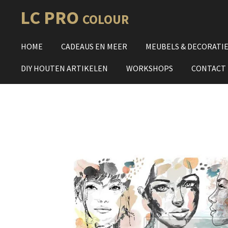
Ga
LC PRO
COLOUR
direct
naar
HOME
CADEAUS EN MEER
MEUBELS & DECORATI
de
hoofdinhoud
DIY HOUTEN ARTIKELEN
WORKSHOPS
CONTACT