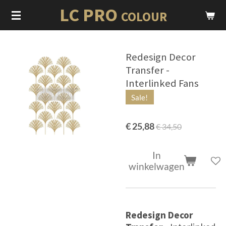
LC PRO
Ga
COLOUR
direct
naar
de
Redesign Decor
hoofdinhoud
Transfer -
Interlinked Fans
Sale!
€ 25,88
€ 34,50
In
winkelwagen
Redesign Decor