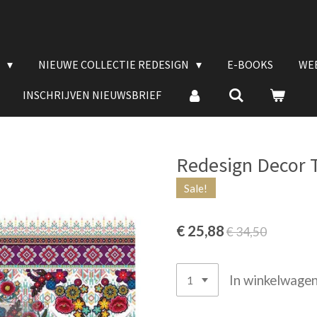
E
NIEUWE COLLECTIE REDESIGN
E-BOOKS
WE
INSCHRIJVEN NIEUWSBRIEF
Redesign Decor T
Sale!
€ 25,88
€ 34,50
In winkelwage