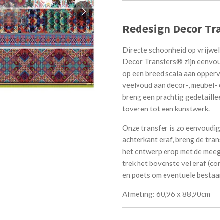
Redesign Decor Tra
Directe schoonheid op vrijwel 
Decor Transfers® zijn eenvoud
op een breed scala aan opperv
veelvoud aan decor-, meubel- e
breng een prachtig gedetaill
toveren tot een kunstwerk.
Onze transfer is zo eenvoudi
achterkant eraf, breng de tran
het ontwerp erop met de meege
trek het bovenste vel eraf (co
en poets om eventuele bestaan
Afmeting: 60,96 x 88,90cm