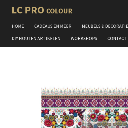
Ga
LC PRO
COLOUR
direct
naar
HOME
CADEAUS EN MEER
MEUBELS & DECORATI
de
hoofdinhoud
DIY HOUTEN ARTIKELEN
WORKSHOPS
CONTACT